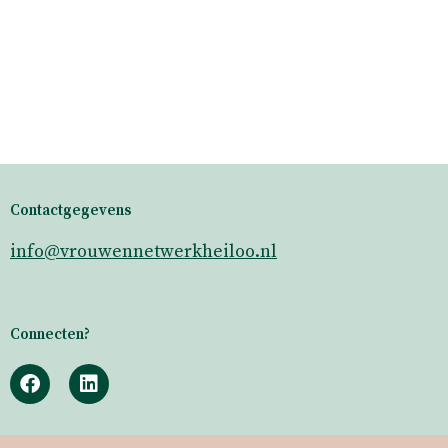
Contactgegevens
info@vrouwennetwerkheiloo.nl
Connecten?
F
L
a
i
c
n
e
k