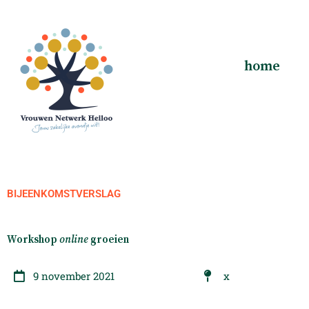
Ga
naar
de
inhoud
home
BIJEENKOMSTVERSLAG
Workshop
online
groeien
9 november 2021
x