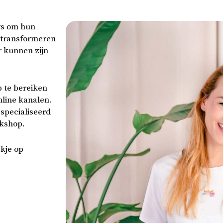
rs om hun
e transformeren
r kunnen zijn
 te bereiken
nline kanalen.
especialiseerd
rkshop.
kje op