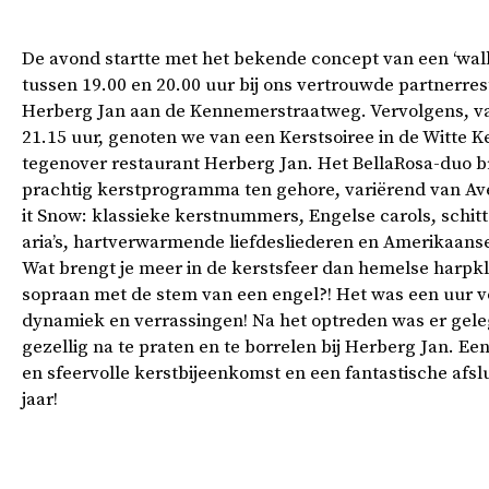
De avond startte met het bekende concept van een ‘wal
tussen 19.00 en 20.00 uur bij ons vertrouwde partnerre
Herberg Jan aan de Kennemerstraatweg. Vervolgens, va
21.15 uur, genoten we van een Kerstsoiree in de Witte K
tegenover restaurant Herberg Jan. Het BellaRosa-duo b
prachtig kerstprogramma ten gehore, variërend van Ave
it Snow: klassieke kerstnummers, Engelse carols, schit
aria’s, hartverwarmende liefdesliederen en Amerikaans
Wat brengt je meer in de kerstsfeer dan hemelse harpk
sopraan met de stem van een engel?! Het was een uur v
dynamiek en verrassingen! Na het optreden was er gel
gezellig na te praten en te borrelen bij Herberg Jan. Ee
en sfeervolle kerstbijeenkomst en een fantastische afslu
jaar!