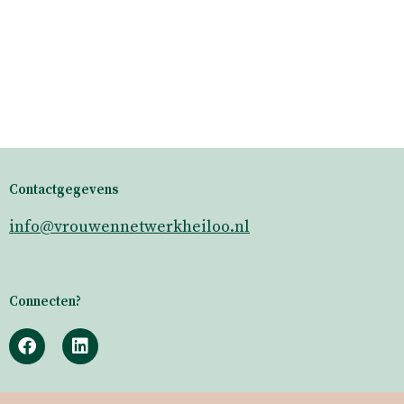
Contactgegevens
info@vrouwennetwerkheiloo.nl
Connecten?
F
L
a
i
c
n
e
k