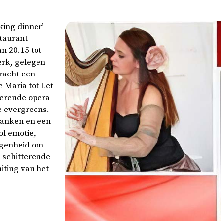
king dinner’
staurant
n 20.15 tot
erk, gelegen
racht een
 Maria tot Let
terende opera
e evergreens.
lanken en een
ol emotie,
egenheid om
n schitterende
iting van het